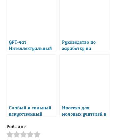
GPT-чат
Руководство по
Интеллектуальный
заработку на
помощник для
онлайн-опросах для
эффективного
студентов
обучения и
управления
временем
Слабый и сильный
Ипотека для
искусственный
молодых учителей в
интеллект
2017 году:
Рейтинг
особенности
оформления и
прочие премудрости