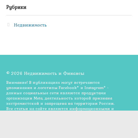
Рубрики
Недвижимость
© 2026 Недвижимость и Финансы
Внимание! В публикациях могут встречаются
упоминания и логотипы Facebook* и Instagram* -
данные социальные сети являются продуктами
организации Meta, деятельность которой признана
экстремистской и запрещена на территории России.
Все статьи на сайте являются информационными и
опубликованы для ознакомления, не являются
прямой рекомендацией к действию или от
специалиста. Администрация сайта может не
разделять мнения авторов статей, размещённых на
сайте. Опубликованные материалы полностью или