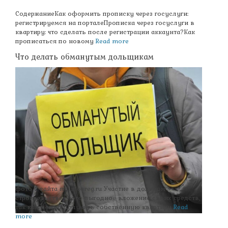
СодержаниеКак оформить прописку через госуслуги:
регистрируемся на порталеПрописка через госуслуги в
квартиру: что сделать после регистрации аккаунта?Как
прописаться по новому
Read more
Что делать обманутым дольщикам
фото с сайта my.mosreg.ru Участие в долевом
строительстве – это выгодное вложение своих средств,
так как можно получить собственную квартиру
Read
more