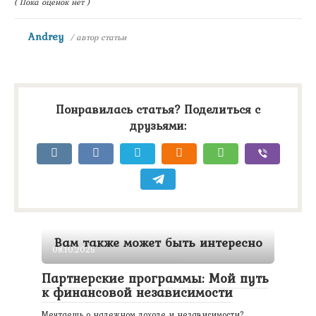
( Пока оценок нет )
Andrey
/ автор статьи
Понравилась статья? Поделиться с
друзьями:
Вам также может быть интересно
08.10.2025
Партнерские программы: Мой путь
к финансовой независимости
Мечтаешь о надежном доходе и независимости?