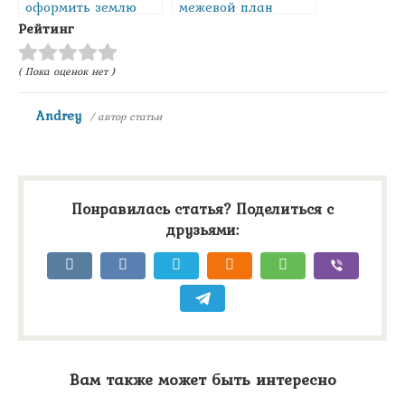
оформить землю
межевой план
под гараж
земельного
Рейтинг
участка?
( Пока оценок нет )
Andrey
/ автор статьи
Понравилась статья? Поделиться с
друзьями:
Вам также может быть интересно