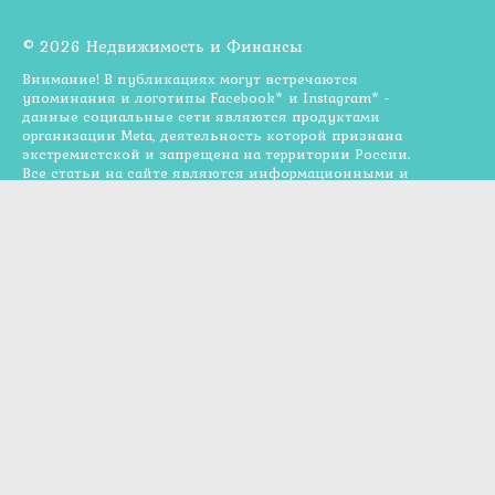
© 2026 Недвижимость и Финансы
Внимание! В публикациях могут встречаются
упоминания и логотипы Facebook* и Instagram* -
данные социальные сети являются продуктами
организации Meta, деятельность которой признана
экстремистской и запрещена на территории России.
Все статьи на сайте являются информационными и
опубликованы для ознакомления, не являются
прямой рекомендацией к действию или от
специалиста. Администрация сайта может не
разделять мнения авторов статей, размещённых на
сайте. Опубликованные материалы полностью или
частично могут быть взяты из открытых источников,
носят исключительно информационный характер и
предназначены для широкой общественности и
служат для ознакомления и не преследуют
коммерческих целей. Все права на текстовые и/или
графические материалы, представленные на сайте,
принадлежат их законным владельцам. Ни авторы ни
администрация сайта не претендует на присвоение
авторского права на данные материалы. Если Вы
являетесь автором материалов или обладателем
авторских прав на него, но Ваше авторство не было
указано или Вы возражаете против его