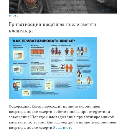
строительстве – это выгодное вложение своих средств,
так как можно получить собственную квартиру
Read
more
Приватизация квартиры после смерти
владельца
СодержаниеКому переходит приватизированная
квартира после смерти собственника при отсутствии
завещания?Порядок наследования приватизированной
квартиры по законуКак наследуется приватизированная
квартира после смерти
Read more