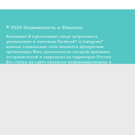
© 2026 Недвижимость и Финансы
Внимание! В публикациях могут встречаются
упоминания и логотипы Facebook* и Instagram* -
данные социальные сети являются продуктами
организации Meta, деятельность которой признана
экстремистской и запрещена на территории России.
Все статьи на сайте являются информационными и
опубликованы для ознакомления, не являются
прямой рекомендацией к действию или от
специалиста. Администрация сайта может не
разделять мнения авторов статей, размещённых на
сайте. Опубликованные материалы полностью или
частично могут быть взяты из открытых источников,
носят исключительно информационный характер и
предназначены для широкой общественности и
служат для ознакомления и не преследуют
коммерческих целей. Все права на текстовые и/или
графические материалы, представленные на сайте,
принадлежат их законным владельцам. Ни авторы ни
администрация сайта не претендует на присвоение
авторского права на данные материалы. Если Вы