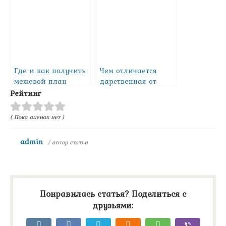
квартиру
Где и как получить
Чем отличается
межевой план
дарственная от
земельного
завещания
Рейтинг
участка?
( Пока оценок нет )
admin
/ автор статьи
Понравилась статья? Поделиться с
друзьями: