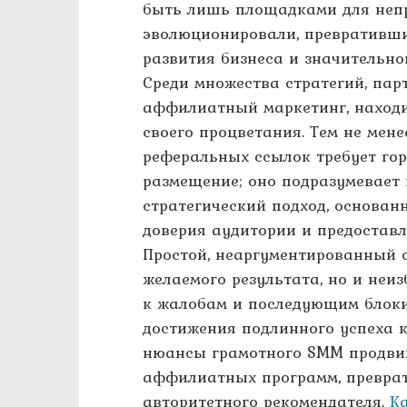
быть лишь площадками для неп
эволюционировали, превративш
развития бизнеса и значительно
Среди множества стратегий, пар
аффилиатный маркетинг, находи
своего процветания. Тем не мен
реферальных ссылок требует гор
размещение; оно подразумевает
стратегический подход, основа
доверия аудитории и предостав
Простой, неаргументированный 
желаемого результата, но и неи
к жалобам и последующим блоки
достижения подлинного успеха к
нюансы грамотного SMM продвиж
аффилиатных программ, преврат
авторитетного рекомендателя.
К