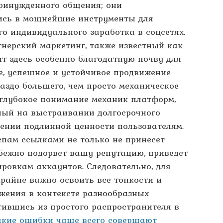
ринужденного общения; они
ись в мощнейшие инструменты для
го индивидуального заработка в соцсетях.
тнерский маркетинг, также известный как
т здесь особенно благодатную почву для
ее, успешное и устойчивое продвижение
аздо большего, чем просто механическое
 глубокое понимание механик платформ,
нный на выстраивании долгосрочного
лении подлинной ценности пользователям.
спам ссылками не только не принесет
збежно подорвет вашу репутацию, приведет
ровкам аккаунтов. Следовательно, для
райне важно освоить все тонкости и
ения в контексте разнообразных
ившись из простого распространителя в
акие ошибки чаще всего совершают