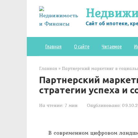
Перейти
Недвижи
к
контенту
Сайт об ипотеке, к
Главная
О сайте
Читаемое
И
Главная
»
Партнерский маркетинг в социальн
Партнерский маркети
стратегии успеха и 
На чтение:
7 мин
Опубликовано:
09.10.
В современном цифровом ландша