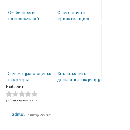
Особенности
С чего начать
национальной
приватизацию
прописки
квартиры —
пошаговая
инструкция
Зачем нужна оценка
Как накопить
квартиры —
деньги на квартиру
документы и
Рейтинг
методы
( Пока оценок нет )
admin
/ автор статьи